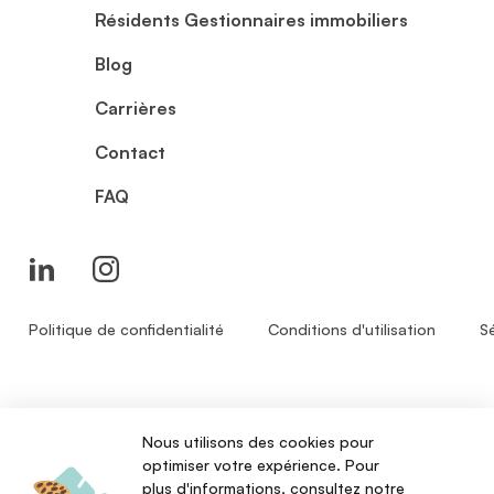
Résidents Gestionnaires immobiliers
Blog
Carrières
Contact
FAQ
Politique de confidentialité
Conditions d'utilisation
S
English
Français
Nous utilisons des cookies pour
optimiser votre expérience. Pour
© 2024 - Zenbase Inc. Tous droits réservés.
plus d'informations, consultez notre